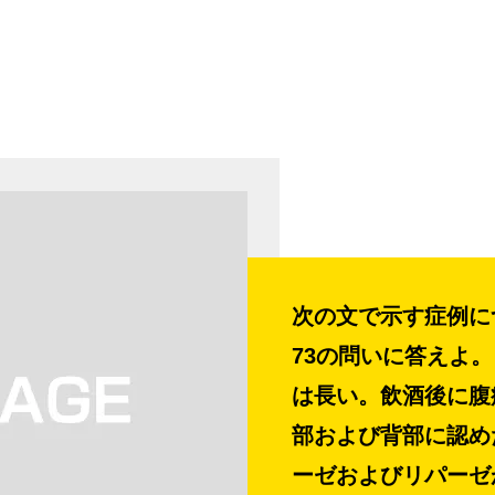
次の文で示す症例につい
73の問いに答えよ。
は長い。飲酒後に腹
部および背部に認め
ーゼおよびリパーゼ