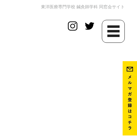
東洋医療専門学校 鍼灸師学科 同窓会サイト
toggle
navigation