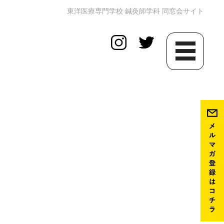
東洋医療専門学校 鍼灸師学科 同窓会サイト
toggle
navigation