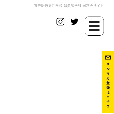
東洋医療専門学校 鍼灸師学科 同窓会サイト
toggle
navigation