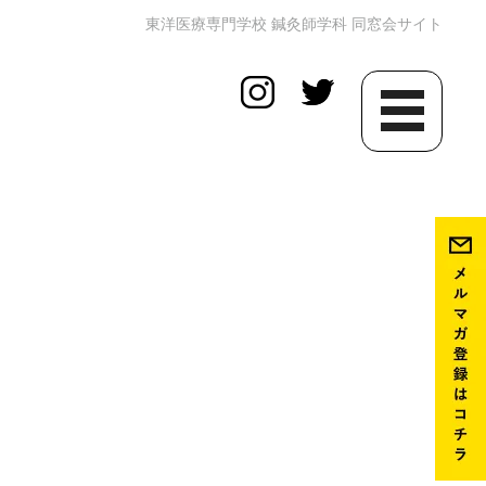
東洋医療専門学校 鍼灸師学科 同窓会サイト
toggle
navigation