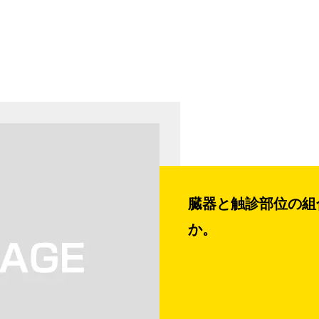
臓器と触診部位の組
か。