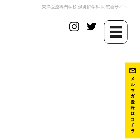
東洋医療専門学校 鍼灸師学科 同窓会サイト
toggle
navigation