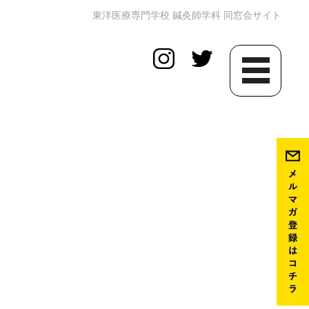
東洋医療専門学校 鍼灸師学科 同窓会サイト
toggle
navigation