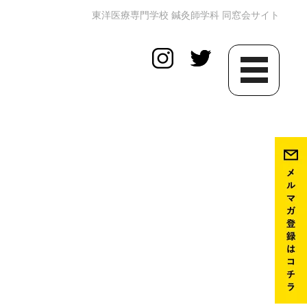
東洋医療専門学校 鍼灸師学科 同窓会サイト
toggle
navigation