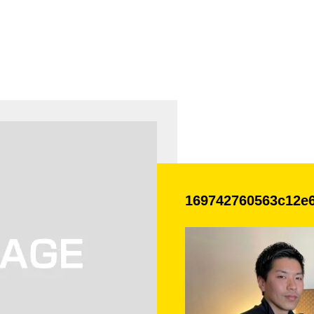
169742760563c12e