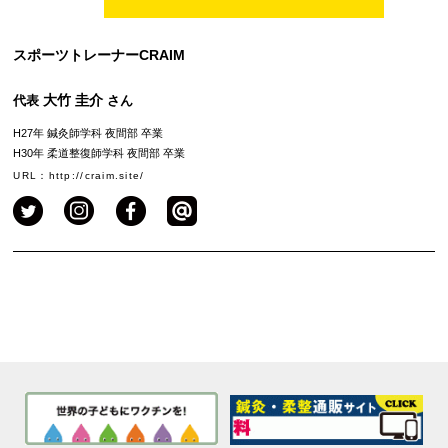
スポーツトレーナーCRAIM
大竹 圭介
代表
さん
H27年 鍼灸師学科 夜間部 卒業
H30年 柔道整復師学科 夜間部 卒業
URL：http://craim.site/