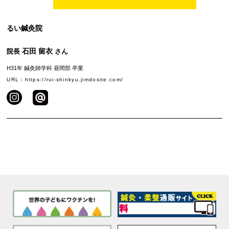
るい鍼灸院
石田 留衣
院長
さん
H31年 鍼灸師学科 昼間部 卒業
URL：https://rui-shinkyu.jimdosite.com/