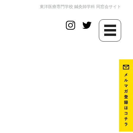
東洋医療専門学校 鍼灸師学科 同窓会サイト
toggle
navigation