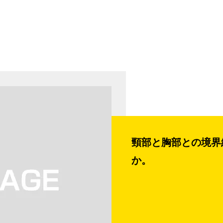
頸部と胸部との境界
か。